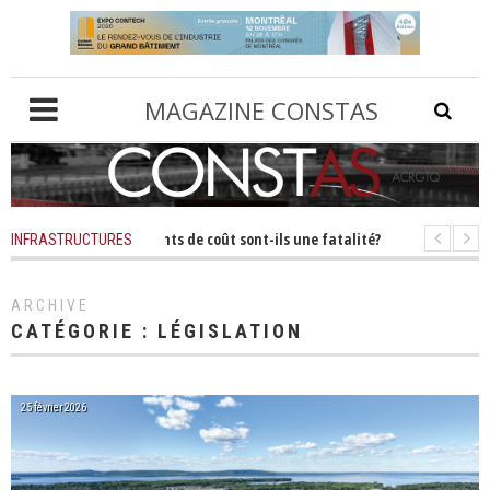
MAGAZINE CONSTAS
es dépassements de coût sont-ils une fatalité?
Il y a 1 mois
-
Infrastruc
INFRASTRUCTURES
oûts réels du transport : ce que dit l’étude de Mobilité Montréal
ARCHIVE
CATÉGORIE :
LÉGISLATION
25 février 2026