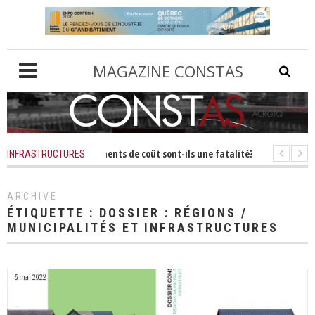
MAGAZINE CONSTAS
1 mois
-
Les dépassements de coût sont-ils une fatalité?
Il y a 1 mois
-
In
INFRASTRUCTURES
9 mois
-
Coûts réels du transport : ce que dit l’étude de Mobilité Montréal
ARCHIVE
ÉTIQUETTE :
DOSSIER : RÉGIONS /
MUNICIPALITÉS ET INFRASTRUCTURES
5 mai 2022